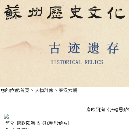
您的位置:
首页
>
人物群像
>
秦汉六朝
唐欧阳洵《张翰思鲈
简介:
唐欧阳洵书《张翰思鲈帖》